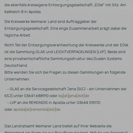
die ebenfalls kreiseigene Entsorgungsgesellschaft „EGW“ mit Sitz: Am
_pk_ses
Kurzlebiger
30
HTML
Matomo
Kalkteich 8 in Apolda.
Cookie, mit
Minuten
denen
Die Kreiswerke Weimarer Land sind Auftraggeber der
vorübergehend
Entsorgungsgesellschaft. Eine enge Zusammenarbeit prägt dabei die
Daten für den
tägliche Arbeit.
Besuch
Nicht Teil der Entsorgungsverantwortung der Kreiswerke und der EGW,
gespeichert
ist die Sammlung GLAS und LEICHTVERPACKUNGEN (LVP). Beide sind
werden
eine privatwirtschaftliche Sammlungsstruktur des Dualen Systems
Deutschland.
Bitte wenden Sie sich bei Fragen zu diesen Sammlungen an folgende
Unternehmen:
- GLAS an die Servicegesellschaft Jena (SGJ - ein Unternehmen der
KSJ) unter 03641 688910 oder
ksj[at]jena[dot]de
- LVP an die REMONDIS in Apolda unter 03644 515170
oder
apolda[at]remondis[dot]de
Das Landratsamt Weimarer Land bietet auf Ihrer Webseite die
Möglichkeit ein Formular zur Beauftragung bzgl. Abfuhr von Sperrmüll,