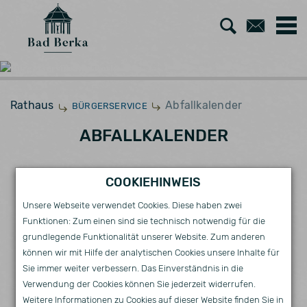
Zur
Zum
Suche
Kont
Rathaus
Abfallkalender
BÜRGERSERVICE
ABFALLKALENDER
COOKIEHINWEIS
ENTSORGUNGSKALENDER 2026
Unsere Webseite verwendet Cookies. Diese haben zwei
Funktionen: Zum einen sind sie technisch notwendig für die
grundlegende Funktionalität unserer Website. Zum anderen
können wir mit Hilfe der analytischen Cookies unsere Inhalte für
Sie immer weiter verbessern. Das Einverständnis in die
DER EIGENBETRIEB „KREISWERKE WEIMARER
Verwendung der Cookies können Sie jederzeit widerrufen.
LAND“ BEHANDELT DIE IM KREISGEBIET
Weitere Informationen zu Cookies auf dieser Website finden Sie in