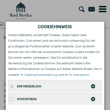
Zur
Zum
Suche
Kont
COOKIEHINWEIS
Unsere Webseite verwendet Cookies. Diese haben zwei
Wirtschaft
Ausschreibungen - VOB
AKTUELLES
Funktionen: Zum einen sind sie technisch notwendig für die
grundlegende Funktionalität unserer Website. Zum anderen
AUSSCHREIBUNGEN - VOB
können wir mit Hilfe der analytischen Cookies unsere Inhalte für
Sie immer weiter verbessern. Das Einverständnis in die
Verwendung der Cookies können Sie jederzeit widerrufen.
Weitere Informationen zu Cookies auf dieser Website finden Sie in
INFORMATIONSPFLICHTEN GEMÄSS VOB
unserer
Datenschutzerklärung
und im
Impressum
.
Diese Seite gibt Ihnen einen Überblick über die aktuellen öffentlichen
ERFORDERLICH
Ausschreibungen und Vorinformation zu Beschränkten
Ausschreibungen (ab Auftragswert von 25.000 Euro ohne USt.) der
Diese Cookies werden für eine reibungslose
STATISTIKEN
Stadtverwaltung Bad Berka auf der Grundlage der Vergabe- und
Funktion unserer Website benötigt.
Vertragsordnung für Bauleistungen (VOB).
Statistische Cookies erfassen Informationen