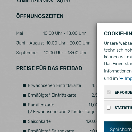
STAND 07.08.2026 24,0 °C
ÖFFNUNGSZEITEN
COOKIEHI
Mai 10:00 Uhr - 18:00 Uhr
Juni - August 10:00 Uhr - 20:00 Uhr
Unsere Websei
technisch not
September 10:00 Uhr - 18:00 Uhr
können wir mit
Das Einverstä
PREISE FÜR DAS FREIBAD
Informationen 
und im
Im
Erwachsenen Eintrittskarte 4,50 €
ERFORDE
Ermäßigte* Eintrittskarte 2,50 €
Diese Cooki
Familienkarte 11,00 €
STATISTI
(2 Erwachsene und 2 Kinder für jedes weitere Ki
Name
Statistisch
Saisonkarte 120,00 €
CookieCons
uns zu ver
Speichern
Ermäßigte* Saisonkarte 60,00 €