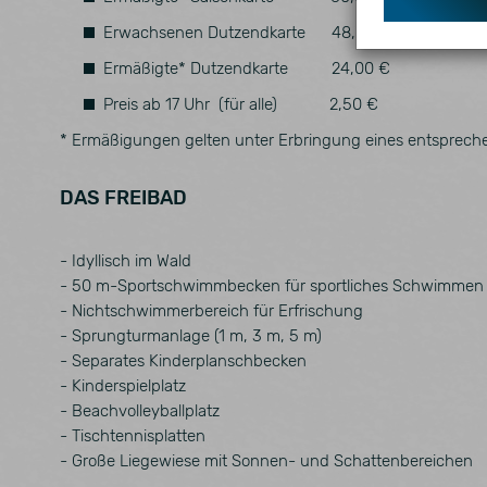
Name
Z
Erwachsenen Dutzendkarte 48,00 €
_pk_id
D
Ermäßigte* Dutzendkarte 24,00 €
d
Preis ab 17 Uhr (für alle) 2,50 €
_pk_ses
K
* Ermäßigungen gelten unter Erbringung eines entspreche
d
DAS FREIBAD
- Idyllisch im Wald
- 50 m-Sportschwimmbecken für sportliches Schwimmen
- Nichtschwimmerbereich für Erfrischung
- Sprungturmanlage (1 m, 3 m, 5 m)
- Separates Kinderplanschbecken
- Kinderspielplatz
- Beachvolleyballplatz
- Tischtennisplatten
- Große Liegewiese mit Sonnen- und Schattenbereichen