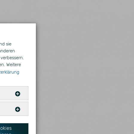
nd sie
 anderen
 verbessern.
en. Weitere
erklärung
ötigt.
Anbieter
en helfen
ookies
ML
Website