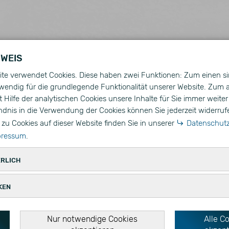
NWEIS
te verwendet Cookies. Diese haben zwei Funktionen: Zum einen si
wendig für die grundlegende Funktionalität unserer Website. Zum
 Hilfe der analytischen Cookies unsere Inhalte für Sie immer weiter
ndnis in die Verwendung der Cookies können Sie jederzeit widerruf
zu Cookies auf dieser Website finden Sie in unserer
Datenschutz
pressum
.
RLICH
es werden für eine reibungslose Funktion unserer Website ben
KEN
nd 1,00 €)
Zweck
Ablauf
Typ
e Cookies erfassen Informationen anonym. Diese Information
Nur notwendige Cookies
Alle C
ent
Speichert Ihre Einwilligung zur Verwendung von
1 Jahr
HT
stehen, wie unsere Besucher unsere Website nutzen.