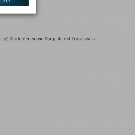
ieren
Anbieter
ML
Matomo
ML
Matomo
üler/ Studenten sowie Kurgäste mit Kurausweis