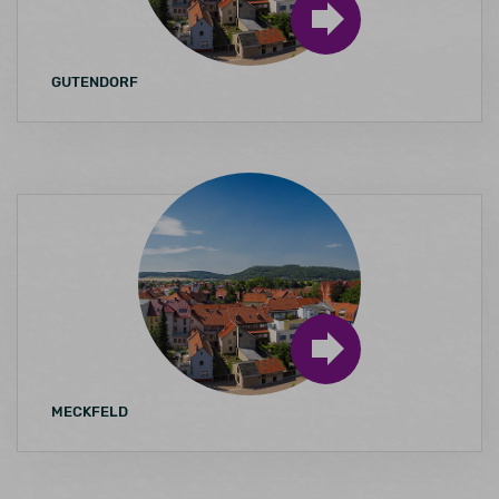
vorübergehend
Daten für den
Besuch
GUTENDORF
gespeichert
werden
MECKFELD