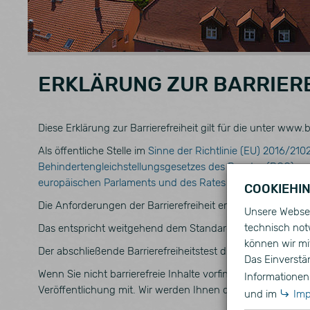
ERKLÄRUNG ZUR BARRIER
Diese Erklärung zur Barrierefreiheit gilt für die unter ww
Als öffentliche Stelle im
Sinne der Richtlinie (EU) 2016/210
Behindertengleichstellungsgesetzes des Bundes (BGG)
so
europäischen Parlaments und des Rates
barrierefrei zugä
COOKIEHI
Die Anforderungen der Barrierefreiheit ergeben sich aus §
Unsere Websei
technisch not
Das entspricht weitgehend dem Standard der "
Web Content
können wir mit
Der abschließende Barrierefreiheitstest durch eine unabhä
Das Einverstä
Wenn Sie nicht barrierefreie Inhalte vorfinden und diese In
Informationen 
Veröffentlichung mit. Wir werden Ihnen das Dokument dan
und im
Im