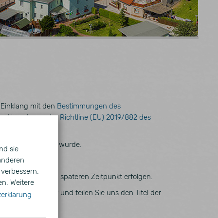
Einklang mit den
Bestimmungen des
ur Umsetzung der
Richtline (EU) 2019/882 des
§ 12d BGG erlassen wurde.
nd sie
 anderen
 verbessern.
eit erst zu einem späteren Zeitpunkt erfolgen.
en. Weitere
ntakt mit uns auf und teilen Sie uns den Titel der
erklärung