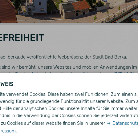
EFREIHEIT
w.bad-berka.de veröffentlichte Webpräsenz der Stadt Bad Berka.
2
sind wir bemüht, unsere Websites und mobilen Anwendungen im 
wie der
Barrierefreien-Informationstechnik-Verordnung (BITV 2.0)
z
nglich zu machen.
NWEIS
§ 3 Absätze 1 bis 4 und 4 der BITV 2.0, die auf der Grundlage von 
te verwendet Cookies. Diese haben zwei Funktionen: Zum einen si
wendig für die grundlegende Funktionalität unserer Website. Zum
 Accessibility Guidelines 2.1
" (WCAG 2.1 bis Level AA).
 Hilfe der analytischen Cookies unsere Inhalte für Sie immer weiter
ngige Organisation wird aus praktischen Gründen der Durchführbark
ndnis in die Verwendung der Cookies können Sie jederzeit widerruf
formationen in barrierefreier Form benötigen, so nehmen Sie bitte Ko
zu Cookies auf dieser Website finden Sie in unserer
Datenschutz
n nach Möglichkeit in zugänglicher Form übermitteln.
pressum
.