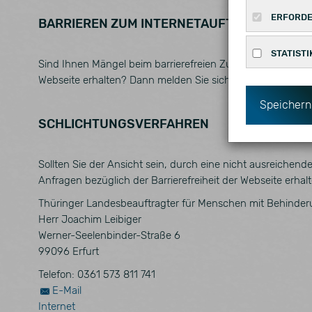
ERFORDE
BARRIEREN ZUM INTERNETAUFTRITT MELDE
Diese Cooki
STATISTI
Sind Ihnen Mängel beim barrierefreien Zugang zu Inhalten
Name
Webseite erhalten? Dann melden Sie sich gerne bei uns. F
Statistisch
CookieCons
uns zu ver
Speichern
SCHLICHTUNGSVERFAHREN
Name
Z
_pk_id
D
Sollten Sie der Ansicht sein, durch eine nicht ausreichend
d
Anfragen bezüglich der Barrierefreiheit der Webseite erha
_pk_ses
K
Thüringer Landesbeauftragter für Menschen mit Behinde
d
Herr Joachim Leibiger
Werner-Seelenbinder-Straße 6
99096 Erfurt
Telefon: 0361 573 811 741
E-Mail
Internet