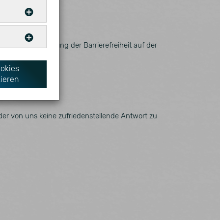
ötigt.
nen zur Umsetzung der Barrierefreiheit auf der
Anbieter
n.
en helfen
ookies
ML
Website
ieren
Anbieter
ML
Matomo
oder von uns keine zufriedenstellende Antwort zu
ML
Matomo