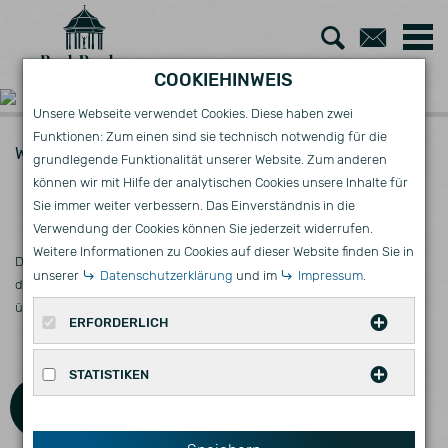
Zur
Zum
Suche
Kont
COOKIEHINWEIS
Unsere Webseite verwendet Cookies. Diese haben zwei
Funktionen: Zum einen sind sie technisch notwendig für die
Wirtschaft
Vergebene Aufträge - VgV
AKTUELLES
grundlegende Funktionalität unserer Website. Zum anderen
können wir mit Hilfe der analytischen Cookies unsere Inhalte für
VERGEBENE AUFTRÄGE - VGV
Sie immer weiter verbessern. Das Einverständnis in die
Verwendung der Cookies können Sie jederzeit widerrufen.
Weitere Informationen zu Cookies auf dieser Website finden Sie in
Diese Seite gibt Ihnen einen Überblick über die vergebenen Aufträge
unserer
Datenschutzerklärung
und im
Impressum
.
der Stadtverwaltung Bad Berka auf der Grundlage der Verordnung
über die Vergabe öffentlicher Aufträge (Vergabeordnung - VgV).
ERFORDERLICH
Diese Cookies werden für eine reibungslose
STATISTIKEN
Funktion unserer Website benötigt.
Zurück zur Startseite
Statistische Cookies erfassen Informationen
Name
Zweck
Ablauf
Typ
Anbieter
anonym. Diese Informationen helfen uns zu