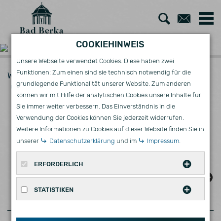
Zur
Zum
Suche
Kont
COOKIEHINWEIS
Unsere Webseite verwendet Cookies. Diese haben zwei
Funktionen: Zum einen sind sie technisch notwendig für die
Wirtschaft
AKTUELLES
grundlegende Funktionalität unserer Website. Zum anderen
Ausschreibungen - Vermietung/Verpachtung
können wir mit Hilfe der analytischen Cookies unsere Inhalte für
AUSSCHREIBUNGEN -
Sie immer weiter verbessern. Das Einverständnis in die
Verwendung der Cookies können Sie jederzeit widerrufen.
VERMIETUNG/VERPACHTUNG
Weitere Informationen zu Cookies auf dieser Website finden Sie in
unserer
Datenschutzerklärung
und im
Impressum
.
ERFORDERLICH
GEWERBEMIETVERTRAG CAFÉ /
Diese Cookies werden für eine reibungslose
GASTRONOMISCHE EINRICHTUNG
STATISTIKEN
Funktion unserer Website benötigt.
COUDRAY-HAUS
Statistische Cookies erfassen Informationen
Name
Zweck
Ablauf
Typ
Anbieter