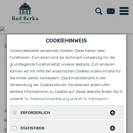
Zur
Zum
Suche
Kont
COOKIEHINWEIS
Leben
Parkplätze
FREIZEIT & ENGAGEMENT
Unsere Webseite verwendet Cookies. Diese haben zwei
PARKPLÄTZE
Funktionen: Zum einen sind sie technisch notwendig für die
grundlegende Funktionalität unserer Website. Zum anderen
können wir mit Hilfe der analytischen Cookies unsere Inhalte für
Sie immer weiter verbessern. Das Einverständnis in die
Verwendung der Cookies können Sie jederzeit widerrufen.
P1 BLANKENHAINER STRASSE (DERZEIT G
Weitere Informationen zu Cookies auf dieser Website finden Sie in
ESPERRT)
unserer
Datenschutzerklärung
und im
Impressum
.
20 Stellplätze
ERFORDERLICH
kostenfrei
Diese Cookies werden für eine reibungslose
STATISTIKEN
50 m bis zum Markt
Funktion unserer Website benötigt.