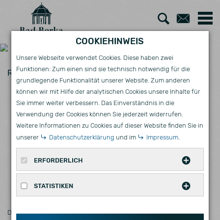
Zur
Zum
Suche
Kont
COOKIEHINWEIS
Unsere Webseite verwendet Cookies. Diese haben zwei
Funktionen: Zum einen sind sie technisch notwendig für die
Rathaus
AKTUELLES
grundlegende Funktionalität unserer Website. Zum anderen
können wir mit Hilfe der analytischen Cookies unsere Inhalte für
INFORMATION ÜBER DIE
Sie immer weiter verbessern. Das Einverständnis in die
ÖFFENTLICHE AUSLEGUNG DER
Verwendung der Cookies können Sie jederzeit widerrufen.
Weitere Informationen zu Cookies auf dieser Website finden Sie in
UNTERLAGEN DER KOMMUNALEN
unserer
Datenschutzerklärung
und im
Impressum
.
WÄRMEPLANUNG IN BAD BERKA
ERFORDERLICH
UND SEINEN ORTSTEILEN
Diese Cookies werden für eine reibungslose
STATISTIKEN
Funktion unserer Website benötigt.
Statistische Cookies erfassen Informationen
Name
Zweck
Ablauf
Typ
Anbieter
Die Auslegung verlängert sind und findet nun vom 26.01.2026
bis
anonym. Diese Informationen helfen uns zu