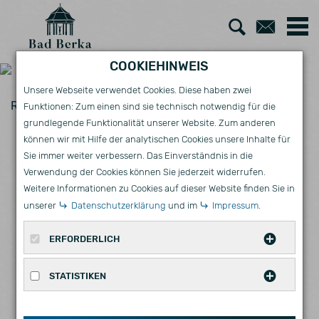
Zur
Zum
Suche
Kont
COOKIEHINWEIS
Unsere Webseite verwendet Cookies. Diese haben zwei
Rathaus
AKTUELLES
Funktionen: Zum einen sind sie technisch notwendig für die
grundlegende Funktionalität unserer Website. Zum anderen
INTEGRALES
können wir mit Hilfe der analytischen Cookies unsere Inhalte für
Sie immer weiter verbessern. Das Einverständnis in die
HOCHWASSERSCHUTZKONZEPT
Verwendung der Cookies können Sie jederzeit widerrufen.
Weitere Informationen zu Cookies auf dieser Website finden Sie in
FÜR DAS EINZUGSGEBIET DES
unserer
Datenschutzerklärung
und im
Impressum
.
STEINGRABENS UND DER BECHE
ERFORDERLICH
Diese Cookies werden für eine reibungslose
STATISTIKEN
Funktion unserer Website benötigt.
Statistische Cookies erfassen Informationen
Name
Zweck
Ablauf
Typ
Anbieter